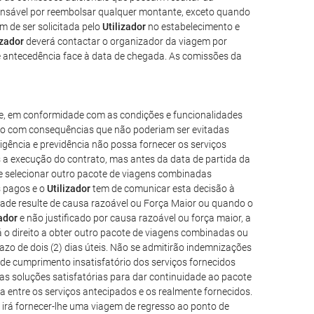
nsável por reembolsar qualquer montante, exceto quando
em de ser solicitada pelo
Utilizador
no estabelecimento e
izador
deverá contactar o organizador da viagem por
de antecedência face à data de chegada. As comissões da
e, em conformidade com as condições e funcionalidades
trolo com consequências que não poderiam ser evitadas
ligência e previdência não possa fornecer os serviços
 a execução do contrato, mas antes da data de partida da
o e selecionar outro pacote de viagens combinadas
s pagos e o
Utilizador
tem de comunicar esta decisão à
dade resulte de causa razoável ou Força Maior ou quando o
zador
e não justificado por causa razoável ou força maior, a
á o direito a obter outro pacote de viagens combinadas ou
azo de dois (2) dias úteis. Não se admitirão indemnizações
de cumprimento insatisfatório dos serviços fornecidos
as soluções satisfatórias para dar continuidade ao pacote
a entre os serviços antecipados e os realmente fornecidos.
irá fornecer-lhe uma viagem de regresso ao ponto de