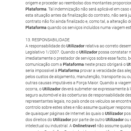
origem e proceder ao reembolso dos montantes proporcion
Plataforma
. Tal indemnização não será aplicável em caso 
esta situação antes da finalização do contrato, não será
contrato não foi ainda finalizado e, como tal, a alteraçã
Plataforma
quando os serviços incluídos numa viagem esti
13. RESPONSABILIDADE
A responsabilidade do
Utilizador
relativa ao correto dese
Legislativo 1/2007. Quando o
Utilizador
possa constatar na
imediatamente o prestador de serviços sobre esse facto, 
comunicação com a
Plataforma
neste prazo obrigará o
Ut
seria impossível à
Plataforma
provar a veracidade das ale
pelos custos de alojamento, manutenção, transporte ou ou
outras causas imputáveis a Força Maior. Quando a viagem 
ocorra, o
Utilizador
deverá submeter-se expressamente à legi
seguro automóvel e às coberturas de responsabilidade des
representantes legais, no país onde os veículos se encontre
controlo sobre estes sites e não assume qualquer respon
de quaisquer páginas de Internet às quais o
Utilizador
poss
dos direitos do
Utilizador
por parte de outro
Utilizador
ou d
intelectual ou industrial. A
Onlinetravel
não assume qualque