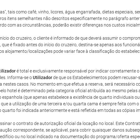
ras", tais como café, vinho, licores, água engarrafada, dietas especiais,
tros itens semelhantes não descritos especificamente no parágrafo anter
do com as circunstâncias, poderão existir diferenças nos custos inicial
o início do cruzeiro, o cliente é informado de que deverá assumir o comp
ue é fixado antes do início do cruzeiro, destina-se apenas aos funcionár
s alojamento/localizações pode variar face à classificação do estabele
tilizador
é total e exclusivamente responsável por indicar corretamente
des. Informa-se o
Utilizador
de que os Estabelecimentos podem recusar-s
ca nestes casos. No momento em que efetua a reserva, será necessário co
elo hotel é determinado pela categoria oficial atribuída ao mesmo pelas 
o espanhola (que apenas estabelece a existência de quarto individuais 
que a utilização de uma terceira e/ou quarta cama é sempre feita com 
o quarto foi indicada anteriormente e está refletida em todas as cópias
inar o contrato de autorização oficial da locação no local. Este Contrat
 caução correspondente, se aplicável, para cobrir quaisquer danos subs
edifício ou no local indicado na documentação do programa/oferta especia