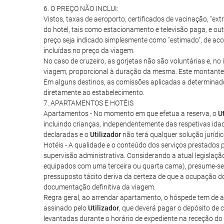
6. O PREÇO NÃO INCLUI:
Vistos, taxas de aeroporto, certificados de vacinação, "ext
do hotel, tais como estacionamento e televisão paga, e ou
preço seja indicado simplesmente como "estimado", de acor
incluídas no preço da viagem.
No caso de cruzeiro, as gorjetas não são voluntárias e, n
viagem, proporcional à duração da mesma. Este montante, q
Em alguns destinos, as comissões aplicadas a determinado
diretamente ao estabelecimento.
7. APARTAMENTOS E HOTÉIS
Apartamentos - No momento em que efetua a reserva, o
U
incluindo crianças, independentemente das respetivas ida
declaradas e o
Utilizador
não terá qualquer solução jurídi
Hotéis - A qualidade e o conteúdo dos serviços prestados p
supervisão administrativa. Considerando a atual legislaçã
equipados com uma terceira ou quarta cama), presume-se 
pressuposto tácito deriva da certeza de que a ocupação d
documentação definitiva da viagem.
Regra geral, ao arrendar apartamento, o hóspede tem de ass
assinado pelo
Utilizador
, que deverá pagar o depósito de
levantadas durante o horário de expediente na receção do 