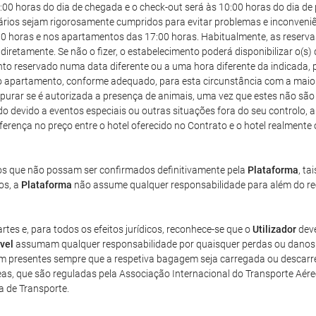
:00 horas do dia de chegada e o check-out será às 10:00 horas do dia de 
os sejam rigorosamente cumpridos para evitar problemas e inconveniênci
4:00 horas e nos apartamentos das 17:00 horas. Habitualmente, as reser
diretamente. Se não o fizer, o estabelecimento poderá disponibilizar o(s
o reservado numa data diferente ou a uma hora diferente da indicada, p
u o apartamento, conforme adequado, para esta circunstância com a maio
purar se é autorizada a presença de animais, uma vez que estes não sã
do devido a eventos especiais ou outras situações fora do seu controlo, a 
 diferença no preço entre o hotel oferecido no Contrato e o hotel realment
gos que não possam ser confirmados definitivamente pela
Plataforma
, ta
os, a
Plataforma
não assume qualquer responsabilidade para além do ree
tes e, para todos os efeitos jurídicos, reconhece-se que o
Utilizador
deve
vel
assumam qualquer responsabilidade por quaisquer perdas ou danos 
m presentes sempre que a respetiva bagagem seja carregada ou descarr
s, que são reguladas pela Associação Internacional do Transporte Aére
 de Transporte.