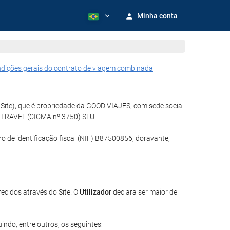
Minha conta
dições gerais do contrato de viagem combinada
 Site), que é propriedade da GOOD VIAJES, com sede social
L TRAVEL (CICMA nº 3750) SLU.
 de identificação fiscal (NIF) B87500856, doravante,
recidos através do Site. O
Utilizador
declara ser maior de
indo, entre outros, os seguintes: