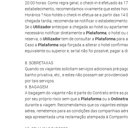
20:00 horas. Como regra geral, o check-in é efetuado às 17
estabelecimento, recomendamos vivamente que estes horári
Horários ? Nos hotéis o check-in efetua-se a partir das 1
chegada tardia, recomenda-se notificar o estabelecimento 
Se o
Utilizador
antecipar a chegada ao hotel ou apartament
necessário notificar diretamente a
Plataforma
, o hotel o
reserva, o
Utilizador
tem de consultar a
Plataforma
para a
Caso a
Plataforma
seja forçada a alterar o hotel confirma
equivalente ou superior e, se tal não foi possível, pagar a
8. SOBRETAXAS
Quando os viajantes solicitam serviços adicionais pré-pa
banho privativa, etc., e estes não possam ser providenciad
por tais serviços.
9. BAGAGEM
A bagagem do viajante não é parte do Contrato entre as par
por seu próprio risco sem que a
Plataforma
ou a
Onlinetra
durante a viagem. Recomendamos que os viajantes esteja
aérea, remetemos para as condições das companhias aérea
seja apresentada uma reclamação atempada à Companhia