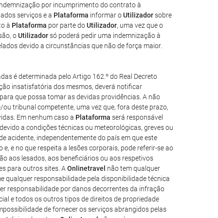
 indemnização por incumprimento do contrato à
nados serviços e a
Plataforma
informar o
Utilizador
sobre
to à
Plataforma
por parte do
Utilizador
, uma vez que o
são, o
Utilizador
só poderá pedir uma indemnização à
lados devido a circunstâncias que não de força maior.
das é determinada pelo Artigo 162.º do Real Decreto
ão insatisfatória dos mesmos, deverá notificar
e para que possa tomar as devidas providências. A não
/ou tribunal competente, uma vez que, fora deste prazo,
lvidas. Em nenhum caso a
Plataforma
será responsável
devido a condições técnicas ou meteorológicas, greves ou
 de acidente, independentemente do país em que este
e, e no que respeita a lesões corporais, pode referir-se ao
o aos lesados, aos beneficiários ou aos respetivos
es para outros sites. A
Onlinetravel
não tem qualquer
 qualquer responsabilidade pela disponibilidade técnica
r responsabilidade por danos decorrentes da infração
ial e todos os outros tipos de direitos de propriedade
possibilidade de fornecer os serviços abrangidos pelas