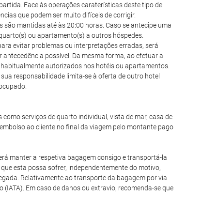
partida. Face às operações caraterísticas deste tipo de
as que podem ser muito difíceis de corrigir.
vas são mantidas até às 20:00 horas. Caso se antecipe uma
) quarto(s) ou apartamento(s) a outros hóspedes.
ara evitar problemas ou interpretações erradas, será
r antecedência possível. Da mesma forma, ao efetuar a
o habitualmente autorizados nos hotéis ou apartamentos.
sua responsabilidade limita-se à oferta de outro hotel
e ocupado.
is como serviços de quarto individual, vista de mar, casa de
mbolso ao cliente no final da viagem pelo montante pago
rá manter a respetiva bagagem consigo e transportá-la
que esta possa sofrer, independentemente do motivo,
egada. Relativamente ao transporte da bagagem por via
o (IATA). Em caso de danos ou extravio, recomenda-se que