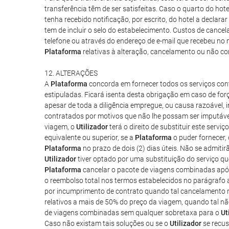
transferência têm de ser satisfeitas. Caso o quarto do ho
tenha recebido notificação, por escrito, do hotel a declara
tem de incluir o selo do estabelecimento. Custos de cance
telefone ou através do endereço de e-mail que recebeu no
Plataforma
relativas à alteração, cancelamento ou não c
12. ALTERAÇÕES
A
Plataforma
concorda em fornecer todos os serviços co
estipuladas. Ficará isenta desta obrigação em caso de forç
apesar de toda a diligência empregue, ou causa razoável, 
contratados por motivos que não lhe possam ser imputávei
viagem, o
Utilizador
terá o direito de substituir este serv
equivalente ou superior, se a
Plataforma
o puder fornecer,
Plataforma
no prazo de dois (2) dias úteis. Não se admit
Utilizador
tiver optado por uma substituição do serviço que
Plataforma
cancelar o pacote de viagens combinadas após
o reembolso total nos termos estabelecidos no parágrafo a
por incumprimento de contrato quando tal cancelamento re
relativos a mais de 50% do preço da viagem, quando tal nã
de viagens combinadas sem qualquer sobretaxa para o
Ut
Caso não existam tais soluções ou se o
Utilizador
se recus