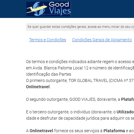
Se quer guardar estas condições gerais, aceda ao menu iniciar do seu c
Termos e Condições
Condições Gerais de Alojamento
Os termos e condições indicados adiante regem o acesso e
em Avda. Blanca Paloma Local 12 e número de identificaç
Identificação das Partes
O primeiro outorgante, TOR GLOBAL TRAVEL (CICMA nº 3750
Onlinetravel
.
O segundo outorgante, GOOD VIAJES, doravante, a
Plata
E o terceiro outorgante, o indivíduo (doravante, o
Utilizado
idade e desfrutar de capacidade jurídica para adquirir os s
A
Onlinetravel
fornece os seus serviços à
Plataforma
e a