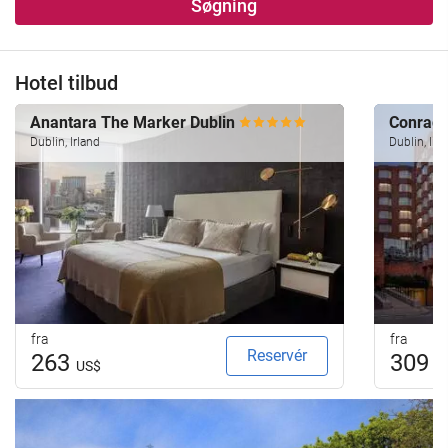
Søgning
Hotel tilbud
Anantara The Marker Dublin
Conrad 
Dublin, Irland
Dublin, Irl
fra
fra
Reservér
263
309
US$
U