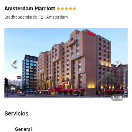
hotel.
Amsterdam Marriott
Stadhouderskade, 12 - Amsterdam
Anterior
Sigui
1
/ 25
Servicios
General