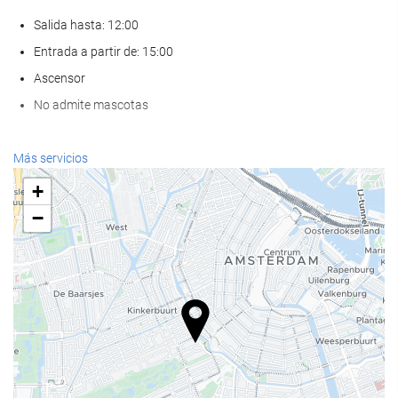
Salida hasta: 12:00
Entrada a partir de: 15:00
Ascensor
No admite mascotas
Servicios de recepción
Más servicios
Recepción 24 horas
+
Guardaequipaje
−
Comida y bebida
Restaurante a la carta
Bar
Instalaciones de negocios
Centro de negocios