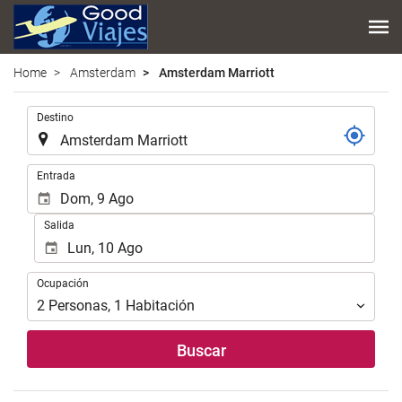
Home
Amsterdam
Amsterdam Marriott
Introduzca
Destino
el
lugar
de
Introduzca
Entrada
destino
las
en
fechas
Salida
el
de
que
inicio
realizar
y
Ocupación
la
Ocupación
fin
búsqueda
para
2
Personas
,
1
Habitación
de
realizar
su
la
Buscar
alojamiento..
búsqueda
de
su