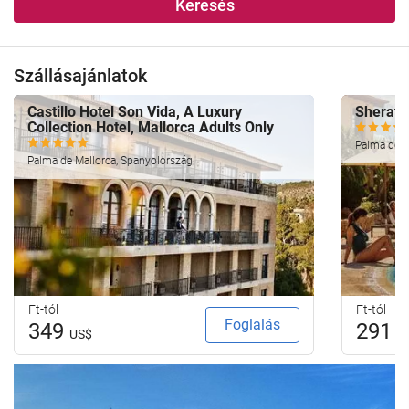
Keresés
Szállásajánlatok
Castillo Hotel Son Vida, A Luxury
Sherato
Collection Hotel, Mallorca Adults Only
Palma de M
Palma de Mallorca, Spanyolország
Ft-tól
Ft-tól
Foglalás
349
291
US$
U