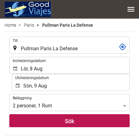
Home
Paris
Pullman Paris La Defense
.
Till
.
Incheckningsdatum
Utcheckningsdatum
Beläggning
Beläggning
2
personer
,
1
Rum
Sök