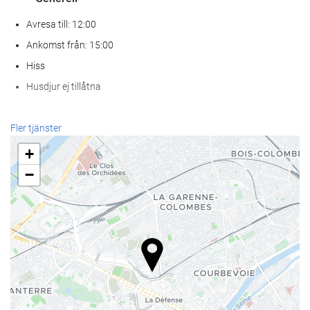
Avresa till: 12:00
Ankomst från: 15:00
Hiss
Husdjur ej tillåtna
Hälsa
Fler tjänster
Spa
+
Hamambad
−
gym
Receptionstjänster
24-timmarsreception
Bagageförvaring
Mat och dryck