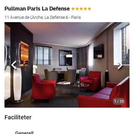
Pullman Paris La Defense
11 Avenue de L'Arche, La Defense 6 - Paris
Föregående
Nästa
1
/ 25
Faciliteter
Generell