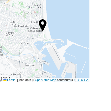
3000 ft
Leaflet
|
Map data ©
OpenStreetMap
contributors,
CC-BY-SA