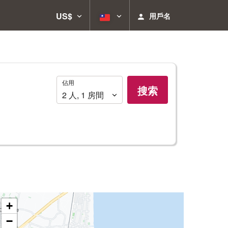
US$
用戶名
佔
佔用
搜索
用
2
人
,
1
房間
+
−