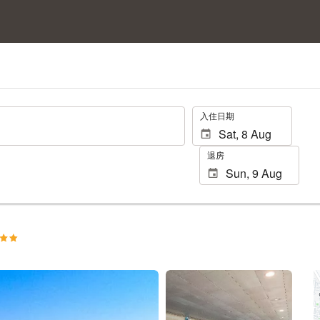
.
入住日期
退房
查看 25 張相片