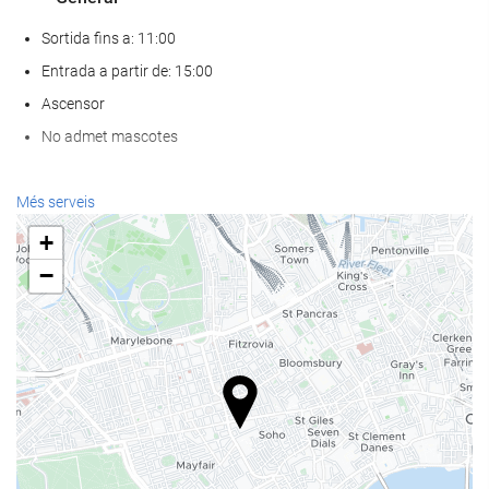
Sortida fins a: 11:00
Entrada a partir de: 15:00
Ascensor
No admet mascotes
Menjar i beguda
Més serveis
Restaurant a la carta
+
Bar
−
Cafeteria a l'establiment
Benestar
Spa
Sauna
Gimnàs