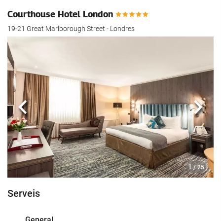
Courthouse Hotel London
19-21 Great Marlborough Street - Londres
Anterior
Segü
1
/ 25
Serveis
General