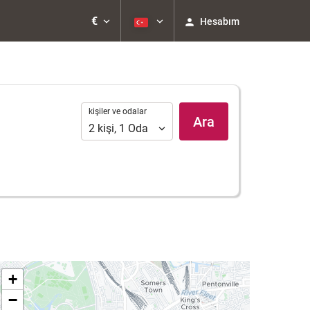
€
Hesabım
kişiler
kişiler ve odalar
Ara
ve
2
kişi
,
1
Oda
odalar
+
−