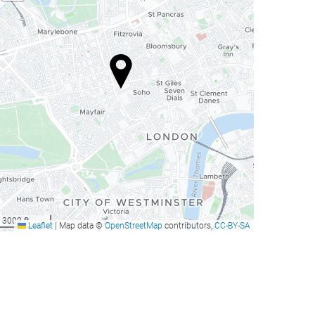
3000 ft
Leaflet
|
Map data ©
OpenStreetMap
contributors,
CC-BY-SA