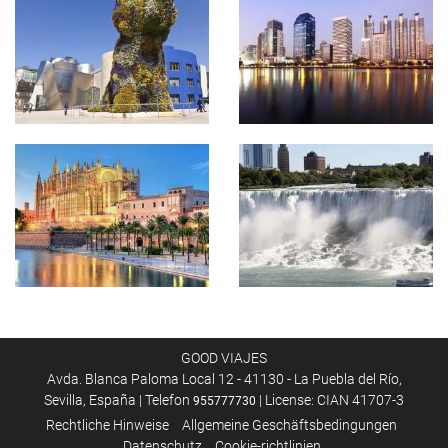
GOOD VIAJES
Avda. Blanca Paloma Local 12 - 41130 - La Puebla del Río,
Sevilla, España | Telefon
| License: CIAN 41707-3
955777730
Rechtliche Hinweise
Allgemeine Geschäftsbedingungen
Datenschutz
Cookie-richtlinien