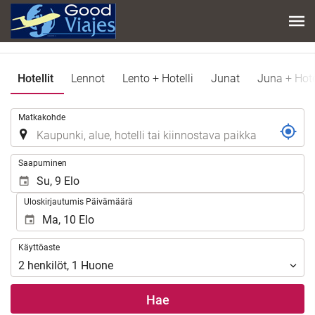
Hotellit
Lennot
Lento + Hotelli
Junat
Juna + Hote
.
Matkakohde
.
Saapuminen
Uloskirjautumis Päivämäärä
Käyttöaste
Käyttöaste
2
henkilöt
,
1
Huone
Hae