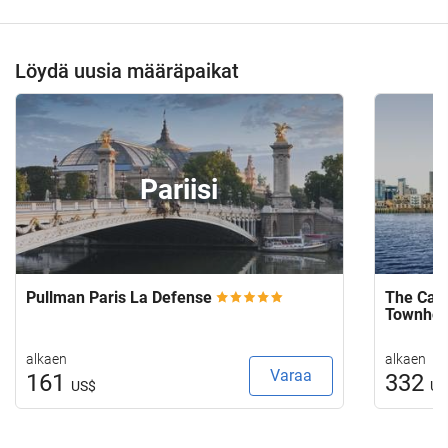
Löydä uusia määräpaikat
Pariisi
Pullman Paris La Defense
The Capi
Townho
alkaen
alkaen
Varaa
161
332
US$
US