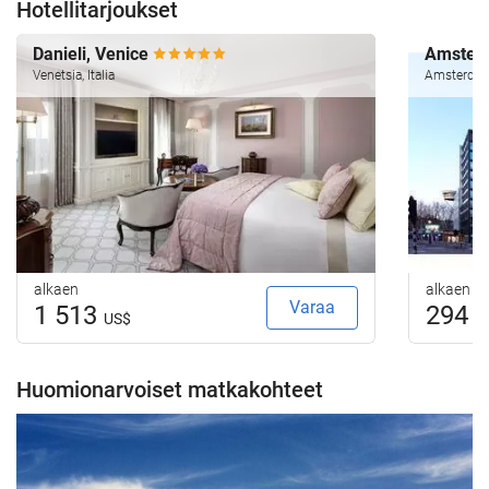
Hotellitarjoukset
Danieli, Venice
Amsterd
Venetsia, Italia
Amsterdam
alkaen
alkaen
Varaa
1 513
294
US$
U
Huomionarvoiset matkakohteet