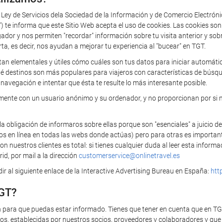
a Ley de Servicios dela Sociedad de la Información y de Comercio Electrón
 informa que este Sitio Web acepta el uso de cookies. Las cookies so
 y nos permiten "recordar" información sobre tu visita anterior y sobre 
rta, es decir, nos ayudan a mejorar tu experiencia al "bucear" en TGT.
tan elementales y útiles cómo cuáles son tus datos para iniciar automática
ué destinos son más populares para viajeros con características de búsq
navegación e intentar que ésta te resulte lo más interesante posible.
camente con un usuario anónimo y su ordenador, y no proporcionan por si 
bligación de informaros sobre ellas porque son "esenciales" a juicio de
ios en línea en todas las webs donde actúas) pero para otras es importan
 nuestros clientes es total: si tienes cualquier duda al leer esta infor
id, por mail a la dirección
customerservice@onlinetravel.es
r al siguiente enlace de la Interactive Advertising Bureau en España:
htt
TGT?
n para que puedas estar informado. Tienes que tener en cuenta que en T
s, establecidas por nuestros socios, proveedores y colaboradores y que t