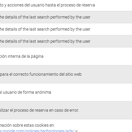
o y acciones del usuario hasta el proceso de reserva
he details of the last search performed by the user
he details of the last search performed by the user
he details of the last search performed by the user
ión interna de la página
para el correcto funcionamiento del sitio web
 al usuario de forma anónima
ilizar el proceso de reserva en caso de error.
ación sobre estas cookies en:
w.google.com/policies/technologies/ads/
y