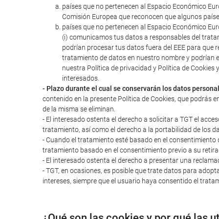
países que no pertenecen al Espacio Económico Euro
Comisión Europea que reconocen que algunos paíse
países que no pertenecen al Espacio Económico Euro
(i) comunicamos tus datos a responsables del trata
podrían procesar tus datos fuera del EEE para que r
tratamiento de datos en nuestro nombre y podrían 
nuestra Política de privacidad y Política de Cookie
interesados.
- Plazo durante el cual se conservarán los datos persona
contenido en la presente Política de Cookies, que podrás e
de la misma se eliminan.
- El interesado ostenta el derecho a solicitar a TGT el acces
tratamiento, así como el derecho a la portabilidad de los d
- Cuando el tratamiento esté basado en el consentimiento del
tratamiento basado en el consentimiento previo a su retira
- El interesado ostenta el derecho a presentar una reclama
- TGT, en ocasiones, es posible que trate datos para adopta
intereses, siempre que el usuario haya consentido el tratam
¿Qué son las cookies y por qué las u