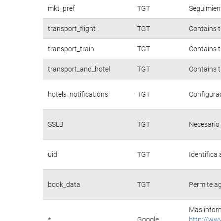
mkt_pref
TGT
Seguimient
transport_flight
TGT
Contains t
transport_train
TGT
Contains t
transport_and_hotel
TGT
Contains t
hotels_notifications
TGT
Configurac
SSLB
TGT
Necesario 
uid
TGT
Identifica
book_data
TGT
Permite ag
Más inform
*
Google
http://ww