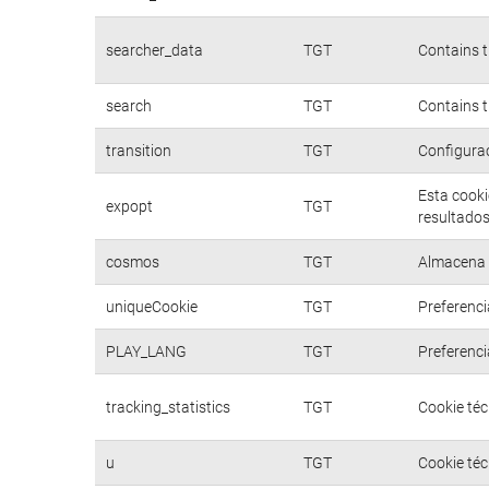
searcher_data
TGT
Contains t
search
TGT
Contains t
transition
TGT
Configurac
Esta cooki
expopt
TGT
resultados
cosmos
TGT
Almacena d
uniqueCookie
TGT
Preferenci
PLAY_LANG
TGT
Preferenci
tracking_statistics
TGT
Cookie téc
u
TGT
Cookie téc