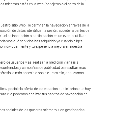
s mientras estás en la web (por ejemplo el carro de la
uestro sitio Web. Te permiten la navegación a través de la
icación de datos, identificar la sesión, acceder a partes de
itud de inscripción o participación en un evento, utilizar
bríamos qué servicios has adquirido ya cuando eliges
io individualmente y tu experiencia mejora en nuestra
ro de usuarios y así realizar la medición y análisis
qué contenidos y campañas de publicidad os resultan más
éroslo lo más accesible posible. Para ello, analizamos
caz posible la oferta de los espacios publicitarios que hay
 Para ello podemos analizar tus hábitos de navegación en
edes sociales de las que eres miembro. Son gestionadas