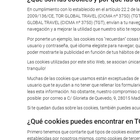
En cumplimiento con lo establecido en el artículo 22.2 de l
2009/136/CE, TOR GLOBAL TRAVEL (CICMA nº 3750) (TGT) te
GLOBAL TRAVEL (CICMA nº 3750) (TGT), envían a tu navegador
navegación y a mejorar la utilidad que nuestro sitio te repo
Por ponerte un ejemplo, las cookies nos "recuerdan" cosas 
usuario y contraseña, qué idioma elegiste para navegar, q
poder mostrarte la publicidad en función de tus hábitos de 
Las cookies utilizadas por este sitio Web, se asocian úni
tranquilo!
Muchas de las cookies que usamos están exceptuadas de la o
usuario que te ayudan a no tener que rellenar los formular
leas esta información. No obstante, nuestro compromiso con
posible: por correo a C/ Glorieta de Quevedo, 9, 28015 Madr
Si te quedan dudas sobre las cookies, también puedes acudi
¿Qué cookies puedes encontrar en 
Primero tenemos que contarte qué tipos de cookies existe
establecidas por nosotros mismos, como cookies de tercero