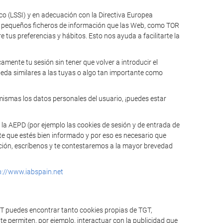
ico (LSSI) y en adecuación con la Directiva Europea
n pequeños ficheros de información que las Web, como TOR
tus preferencias y hábitos. Esto nos ayuda a facilitarte la
mente tu sesión sin tener que volver a introducir el
ueda similares a las tuyas o algo tan importante como
mismas los datos personales del usuario, ¡puedes estar
 la AEPD (por ejemplo las cookies de sesión y de entrada de
te que estés bien informado y por eso es necesario que
mación, escríbenos y te contestaremos a la mayor brevedad
p://www.iabspain.net
GT puedes encontrar tanto cookies propias de TGT,
e permiten, por ejemplo, interactuar con la publicidad que