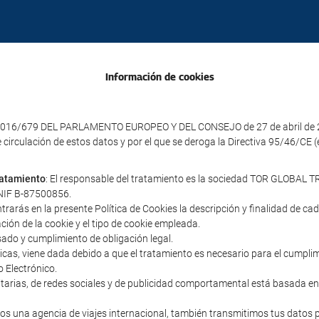
Información de cookies
016/679 DEL PARLAMENTO EUROPEO Y DEL CONSEJO de 27 de abril de 2016 
e circulación de estos datos y por el que se deroga la Directiva 95/46/CE
tratamiento
: El responsable del tratamiento es la sociedad TOR GLOBAL TR
y NIF B-87500856.
ntrarás en la presente Política de Cookies la descripción y finalidad de c
ación de la cookie y el tipo de cookie empleada.
sado y cumplimiento de obligación legal.
cnicas, viene dada debido a que el tratamiento es necesario para el cumpl
o Electrónico.
icitarias, de redes sociales y de publicidad comportamental está basada en
s una agencia de viajes internacional, también transmitimos tus datos 