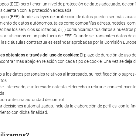
peo (EEE) pero tienen un nivel de protección de datos adecuado, de con
s cuentan con la protección adecuada;
peo (EEE) donde las leyes de protección de datos pueden ser más laxas q
miento de datos autónomos, tales como compañías aéreas, hoteles, compañ
ecibas los servicios solicitados; o (ii) comunicamos tus datos a nuestro
estar ubicados en un país fuera del EEE. Cuando se transmiten datos d
s y las cláusulas contractuales estándar aprobadas por la Comisión Euro
les obtenidos a través del uso de cookies
: El plazo de duración de uso d
ncontrar más abajo en relación con cada tipo de cookie. Una vez se deja d
o a los datos personales relativos al interesado, su rectificación o supres
atos.
 interesado, el interesado ostenta el derecho a retirar el consentimiento 
da.
ción ante una autoridad de control.
r decisiones automatizadas, incluida la elaboración de perfiles, con la fi
iento con dicha finalidad.
tilizamos?