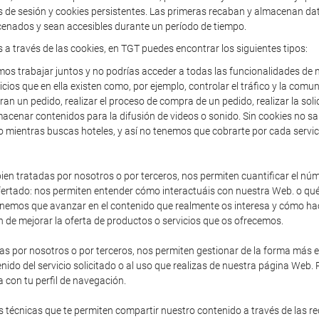
de sesión y cookies persistentes. Las primeras recaban y almacenan dato
enados y sean accesibles durante un período de tiempo.
s a través de las cookies, en TGT puedes encontrar los siguientes tipos:
os trabajar juntos y no podrías acceder a todas las funcionalidades de n
icios que en ella existen como, por ejemplo, controlar el tráfico y la comun
an un pedido, realizar el proceso de compra de un pedido, realizar la solic
acenar contenidos para la difusión de videos o sonido. Sin cookies no sa
o mientras buscas hoteles, y así no tenemos que cobrarte por cada servic
en tratadas por nosotros o por terceros, nos permiten cuantificar el núme
io ofertado: nos permiten entender cómo interactuáis con nuestra Web. o 
enemos que avanzar en el contenido que realmente os interesa y cómo hac
 de mejorar la oferta de productos o servicios que os ofrecemos.
as por nosotros o por terceros, nos permiten gestionar de la forma más efi
nido del servicio solicitado o al uso que realizas de nuestra página Web.
 con tu perfil de navegación.
 técnicas que te permiten compartir nuestro contenido a través de las r