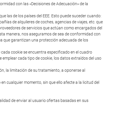
formidad con las «Decisiones de Adecuación» de la
ue las de los países del EEE. Esto puede suceder cuando:
ías de alquileres de coches, agencias de viajes, etc. que
s proveedores de servicios que actúan como encargados del
e esta manera, nos aseguramos de sea de conformidad con
pea que garantizan una protección adecuada de los
e cada cookie se encuentra especificado en el cuadro
e emplear cada tipo de cookie, los datos extraídos del uso
ión, la limitación de su tratamiento, a oponerse al
en cualquier momento, sin que ello afecte a la licitud del
nalidad de enviar al usuario ofertas basadas en sus